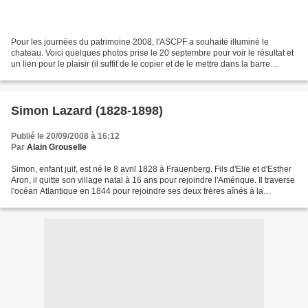
Pour les journées du patrimoine 2008, l'ASCPF a souhaité illuminé le
chateau. Voici quelques photos prise le 20 septembre pour voir le résultat et
un lien pour le plaisir (il suffit de le copier et de le mettre dans la barre
d'adresse de votre navigateur...
Simon Lazard (1828-1898)
Publié le 20/09/2008 à 16:12
Par
Alain Grouselle
Simon, enfant juif, est né le 8 avril 1828 à Frauenberg. Fils d'Elie et d'Esther
Aron, il quitte son village natal à 16 ans pour rejoindre l'Amérique. Il traverse
l'océan Atlantique en 1844 pour rejoindre ses deux frères aînés à la
Nouvelle-Orléans. Les...