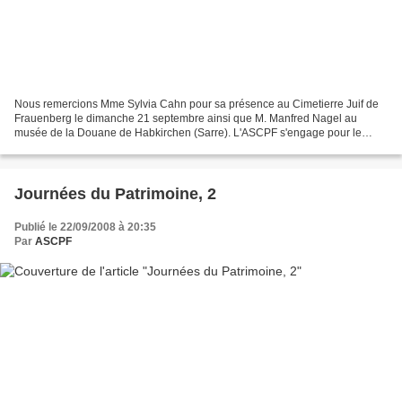
Nous remercions Mme Sylvia Cahn pour sa présence au Cimetierre Juif de
Frauenberg le dimanche 21 septembre ainsi que M. Manfred Nagel au
musée de la Douane de Habkirchen (Sarre). L'ASCPF s'engage pour le
patrimoine de Frauenberg. Et si vous la souteniez...
Journées du Patrimoine, 2
Publié le 22/09/2008 à 20:35
Par
ASCPF