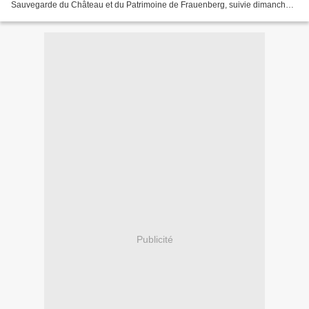
Sauvegarde du Château et du Patrimoine de Frauenberg, suivie dimanche
matin 9 novembre, à 10 h par une quinzaine de ses...
Publicité