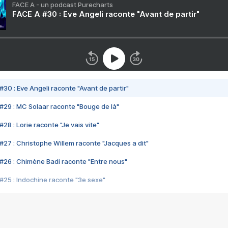
FACE A - un podcast Purecharts
FACE A #30 : Eve Angeli raconte "Avant de partir"
#30 : Eve Angeli raconte "Avant de partir"
#29 : MC Solaar raconte "Bouge de là"
28 : Lorie raconte "Je vais vite"
#27 : Christophe Willem raconte "Jacques a dit"
#26 : Chimène Badi raconte "Entre nous"
#25 : Indochine raconte "3e sexe"
#24 : Zaho raconte "C'est chelou"
#23 : Patrick Bruel raconte "Au café des délices"