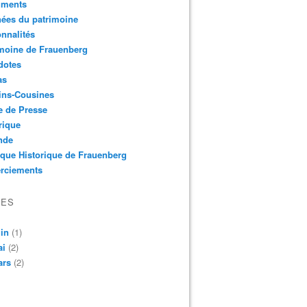
ments
ées du patrimoine
nnalités
moine de Frauenberg
dotes
as
ins-Cousines
e de Presse
rique
nde
que Historique de Frauenberg
rciements
VES
in
(1)
ai
(2)
ars
(2)