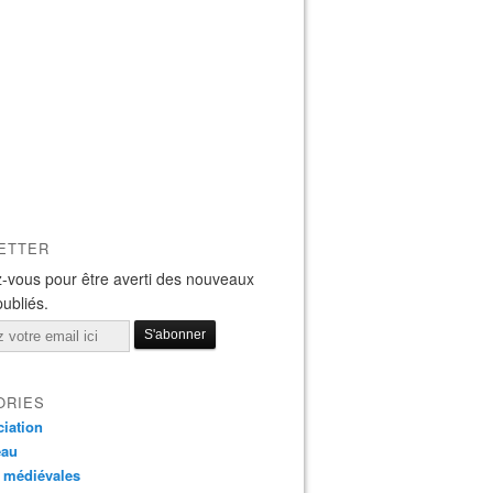
ETTER
-vous pour être averti des nouveaux
publiés.
ORIES
iation
eau
 médiévales