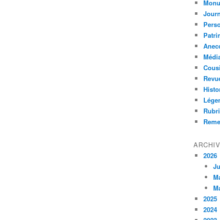
Monu
Journ
Perso
Patri
Anec
Médi
Cous
Revu
Histo
Lége
Rubri
Reme
ARCHI
2026
Ju
M
M
2025
2024