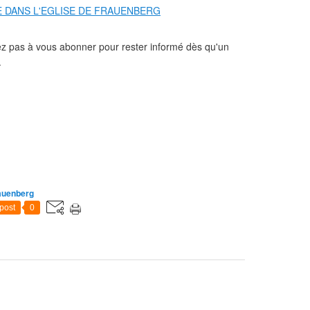
tez pas à vous abonner pour rester informé dès qu'un
).
auenberg
post
0