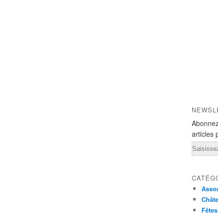
NEWSL
Abonnez
articles 
Email
CATÉG
Assoc
Chât
Fêtes