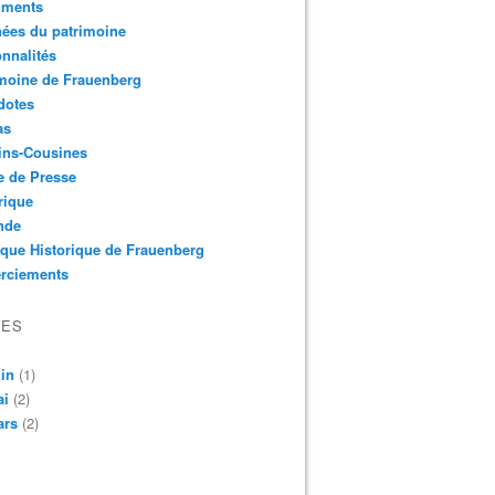
ments
ées du patrimoine
nnalités
moine de Frauenberg
dotes
as
ins-Cousines
e de Presse
rique
nde
que Historique de Frauenberg
rciements
VES
in
(1)
ai
(2)
ars
(2)