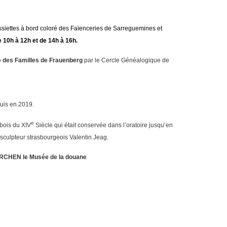
assiettes à bord coloré des Faïenceries de Sarreguemines et
e 10h à 12h et de 14h à 16h.
re des Familles de Frauenberg
par le
Cercle Généalogique de
uis en 2019.
e
 bois du XIV
Siècle qui était conservée dans l’oratoire jusqu’en
e sculpteur strasbourgeois Valentin Jeag.
BKIRCHEN le Musée de la douane