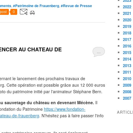
2023
uments
,
#Patrimoine de Frauenberg
,
#Revue de Presse
2022
post
0
2021
2020
2019
2018
2017
2016
ENCER AU CHATEAU DE
…
2015
2014
2013
2011
ncernant le lancement des prochains travaux de
2010
g. Cette opération est possible grâce aux 12 000 euros
2009
loto du patrimoine initié par l'animateur Stéphane Bern.
2008
2007
 au sauvetage du château en devenant Mécène.
Il
 Fondation du Patrimoine
https://www.fondation-
ARTIC
chateau-de-frauenberg
. N'hésitez pas à faire passer l'info