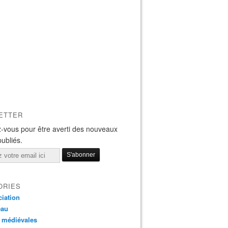
ETTER
-vous pour être averti des nouveaux
publiés.
ORIES
iation
eau
 médiévales