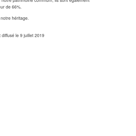
e notre patrimoine commum, ils sont également
eur de 66%.
à notre héritage.
diffusé le 9 juillet 2019