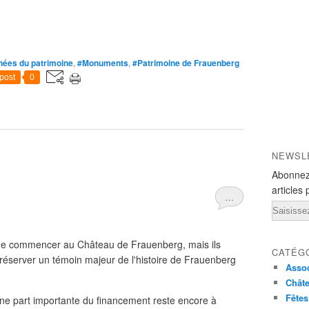
nées du patrimoine
,
#Monuments
,
#Patrimoine de Frauenberg
post
0
NEWSL
Abonnez
articles 
…
Email
nt de commencer au Château de Frauenberg, mais ils
CATÉG
éserver un témoin majeur de l'histoire de Frauenberg
Assoc
Chât
Fêtes
ne part importante du financement reste encore à