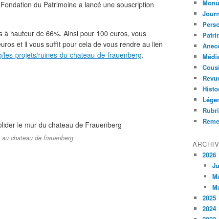
Monu
la Fondation du Patrimoine a lancé une souscription
Journ
Perso
és à hauteur de 66%. Ainsi pour 100 euros, vous
Patri
uros et il vous suffit pour cela de vous rendre au lien
Anec
/les-projets/ruines-du-chateau-de-frauenberg
.
Médi
Cous
Revu
Histo
Lége
Rubri
Reme
x au chateau de frauenberg
ARCHI
2026
Ju
M
M
2025
2024