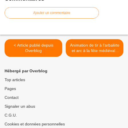
Ajouter un commentaire
< Article publié depuis
Animation de tir à l'arbalète
Overblog
et arc à la fête médiévale
de Petite Rosselle le 8 mai
avec les chevaliers du
château de Frauenberg >
Hébergé par Overblog
Top articles
Pages
Contact
Signaler un abus
C.G.U.
Cookies et données personnelles