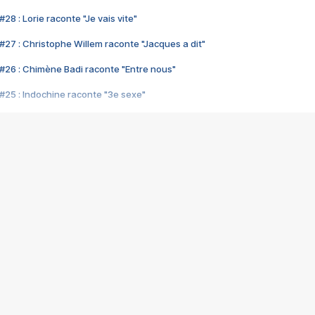
28 : Lorie raconte "Je vais vite"
#27 : Christophe Willem raconte "Jacques a dit"
#26 : Chimène Badi raconte "Entre nous"
#25 : Indochine raconte "3e sexe"
#24 : Zaho raconte "C'est chelou"
#23 : Patrick Bruel raconte "Au café des délices"
#22 : Kyo raconte "Le chemin"
#21 : Nolwenn Leroy raconte "Cassé"
#20 : Patrick Hernandez raconte "Born to be alive"
#19 : Lorie raconte "Près de moi"
#18 : Michael Jones raconte "A nos actes manqués" (avec Jean-Jacque
#17 : Khaled raconte "Aïcha"